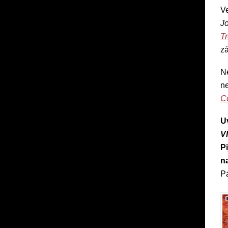
V
J
T
zá
Ne
n
C
U
V
P
na
Pá