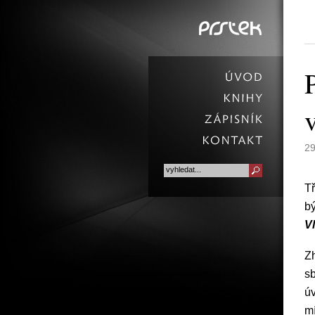
PRSTEK -
grafické studio
29
Tř
bý
V
Zh
sb
úv
mí